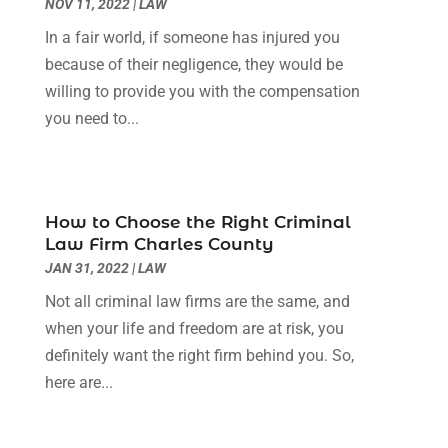
June 2022
(3)
NOV 11, 2022
|
LAW
May 2022
(2)
In a fair world, if someone has injured you
April 2022
(3)
because of their negligence, they would be
March 2022
(3)
willing to provide you with the compensation
January 2022
(8)
you need to...
December 2021
(3)
November 2021
(1)
October 2021
(3)
September 2021
(1)
How to Choose the Right Criminal
Law Firm Charles County
August 2021
(1)
JAN 31, 2022
|
LAW
July 2021
(6)
June 2021
(2)
Not all criminal law firms are the same, and
May 2021
(1)
when your life and freedom are at risk, you
April 2021
(2)
definitely want the right firm behind you. So,
March 2021
(6)
here are...
February 2021
(1)
January 2021
(2)