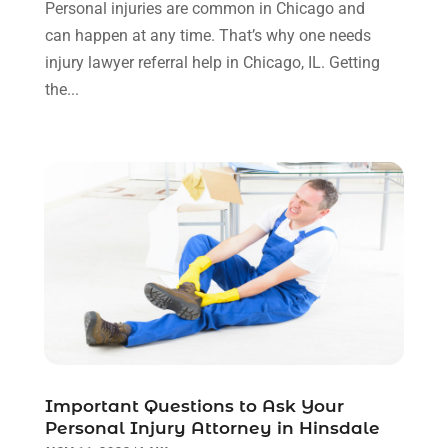
Personal injuries are common in Chicago and
Truck Accident Lawyer
(1)
December 2023
(2)
can happen at any time. That’s why one needs
Uncategorized
(90)
November 2023
(2)
injury lawyer referral help in Chicago, IL. Getting
October 2023
(4)
the...
September 2023
(3)
August 2023
(2)
July 2023
(3)
June 2023
(2)
May 2023
(7)
March 2023
(2)
February 2023
(1)
December 2022
(2)
November 2022
(2)
October 2022
(3)
September 2022
(3)
August 2022
(2)
Important Questions to Ask Your
July 2022
(1)
Personal Injury Attorney in Hinsdale