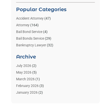
Popular Categories
Accident Attorney
(47)
Attorney
(164)
Bail Bond Service
(4)
Bail Bonds Service
(29)
Bankruptcy Lawyer
(32)
Bankruptcy Service
(2)
Archive
Benzene Lawyers
(1)
Bonds
(3)
July 2026
(2)
Child Custody
(3)
May 2026
(5)
Criminal Lawyer
(26)
March 2026
(1)
Divorce Attorney
(26)
February 2026
(3)
Estate Planning Attorney
(2)
January 2026
(2)
Family Law Attorney
(1)
November 2025
(2)
Injury Lawyers
(12)
October 2025
(1)