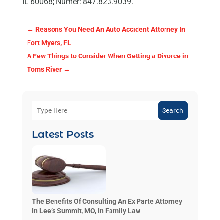
IL 60068; Numer: 847.823.9039.
←
Reasons You Need An Auto Accident Attorney In
Fort Myers, FL
A Few Things to Consider When Getting a Divorce in
Toms River
→
Search
Latest Posts
The Benefits Of Consulting An Ex Parte Attorney
In Lee’s Summit, MO, In Family Law